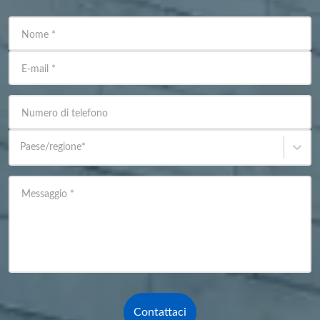
Nome
*
E-mail
*
Numero di telefono
Paese/regione
*
Messaggio
*
Contattaci