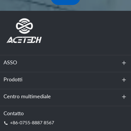
ASSO
Prodotti
Chi siamo
Sostenibilità
Centro multimediale
Accumulo di energia
Centro dati e sala server
Contatto
Notizia
+86-0755-8887 8567
Forza motrice
Blog