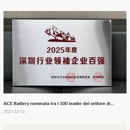
attraverso la sinergia dell'intera filiera.
ACE Battery nominata tra i 100 leader del settore di
Shenzhen del 2025 per il quarto anno consecutivo
2025-12-11