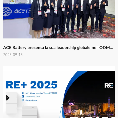
ACE Battery presenta la sua leadership globale nell'ODM
per l'accumulo di energia a RE+ 2025
2025-09-15