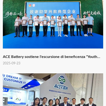
ACE Battery sostiene l'escursione di beneficenza "Youth
Benefit and Ignite the National Games"
2025-09-23