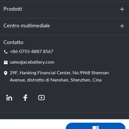
Prodotti
Chi siamo
Sostenibilità
Centro multimediale
Accumulo di energia
Centro dati e sala server
Contatto
Notizia
+86-0755-8887 8567
Forza motrice
Blog
sales@acebattery.com
29F, Hanking Financial Center, No.9968 Shennan
Cella della batteria
Avenue, distretto di Nanshan, Shenzhen, Cina
© 2024 Produttori cinesi di batterie agli ioni di litio | Fabbrica e azienda di
batterie al litio | ACE Battery Powered by Shopastro
politica sulla riservatezza