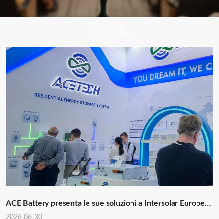
Notizia
ACE Battery presenta le sue soluzioni a Intersolar Europe
2026: valorizzare l'accumulo di energia personalizzato
2026-06-30