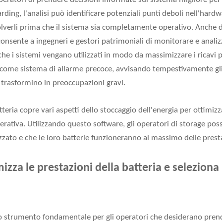
rding, l'analisi può identificare potenziali punti deboli nell'hard
isolverli prima che il sistema sia completamente operativo. Anche 
onsente a ingegneri e gestori patrimoniali di monitorare e analizza
che i sistemi vengano utilizzati in modo da massimizzare i ricavi p
come sistema di allarme precoce, avvisando tempestivamente gli u
i trasformino in preoccupazioni gravi.
atteria copre vari aspetti dello stoccaggio dell'energia per ottimiz
perativa. Utilizzando questo software, gli operatori di storage poss
ato e che le loro batterie funzioneranno al massimo delle presta
mizza le prestazioni della batteria e seleziona 
no strumento fondamentale per gli operatori che desiderano prend