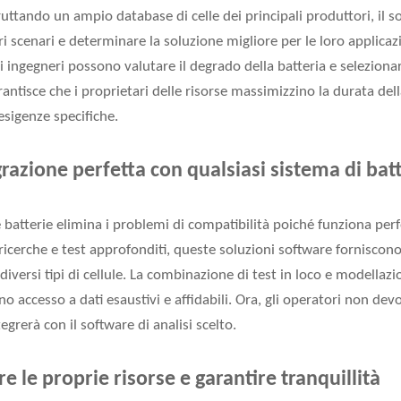
fruttando un ampio database di celle dei principali produttori, il
ri scenari e determinare la soluzione migliore per le loro applicazi
 ingegneri possono valutare il degrado della batteria e selezionar
rantisce che i proprietari delle risorse massimizzino la durata dell
esigenze specifiche.
razione perfetta con qualsiasi sistema di bat
batterie elimina i problemi di compatibilità poiché funziona per
 ricerche e test approfonditi, queste soluzioni software forniscono
iversi tipi di cellule. La combinazione di test in loco e modellazi
no accesso a dati esaustivi e affidabili. Ora, gli operatori non dev
egrerà con il software di analisi scelto.
e le proprie risorse e garantire tranquillità