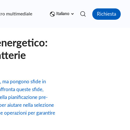
Richiesta
ro multimediale
Contatto
Italiano
energetico:
tterie
a, ma pongono sfide in
 affronta queste sfide,
lla pianificazione pre-
er aiutare nella selezione
e operazioni per garantire