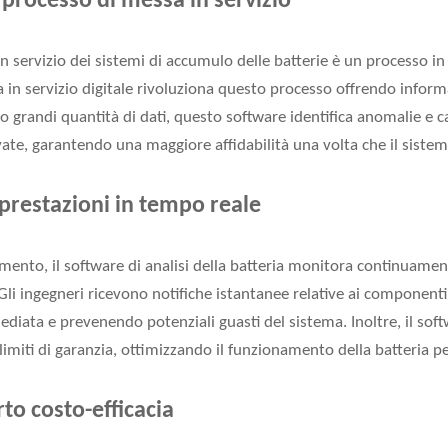
 processo di messa in servizio
n servizio dei sistemi di accumulo delle batterie è un processo in
a in servizio digitale rivoluziona questo processo offrendo inform
 grandi quantità di dati, questo software identifica anomalie e c
te, garantendo una maggiore affidabilità una volta che il sistem
prestazioni in tempo reale
ento, il software di analisi della batteria monitora continuament
 Gli ingegneri ricevono notifiche istantanee relative ai componenti 
ata e prevenendo potenziali guasti del sistema. Inoltre, il softw
 limiti di garanzia, ottimizzando il funzionamento della batteria 
rto costo-efficacia