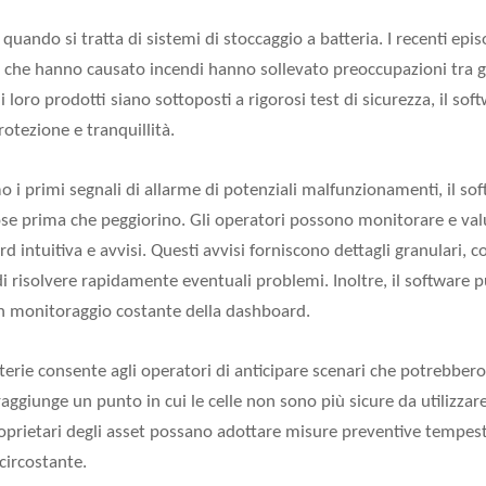
quando si tratta di sistemi di stoccaggio a batteria. I recenti ep
itio che hanno causato incendi hanno sollevato preoccupazioni tra g
loro prodotti siano sottoposti a rigorosi test di sicurezza, il soft
protezione e tranquillità.
 primi segnali di allarme di potenziali malfunzionamenti, il sof
ose prima che peggiorino. Gli operatori possono monitorare e valu
rd intuitiva e avvisi. Questi avvisi forniscono dettagli granulari
 risolvere rapidamente eventuali problemi. Inoltre, il software pu
un monitoraggio costante della dashboard.
atterie consente agli operatori di anticipare scenari che potrebbero
aggiunge un punto in cui le celle non sono più sicure da utilizza
roprietari degli asset possano adottare misure preventive tempest
circostante.