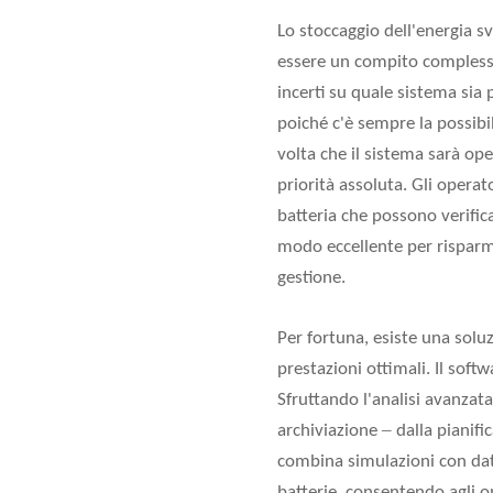
Lo stoccaggio dell'energia 
essere un compito complesso 
incerti su quale sistema sia 
poiché c'è sempre la possibi
volta che il sistema sarà ope
priorità assoluta. Gli opera
batteria che possono verific
modo eccellente per risparm
gestione.
Per fortuna, esiste una solu
prestazioni ottimali. Il soft
Sfruttando l'analisi avanzat
–
archiviazione
dalla pianif
combina simulazioni con dati
batterie, consentendo agli o