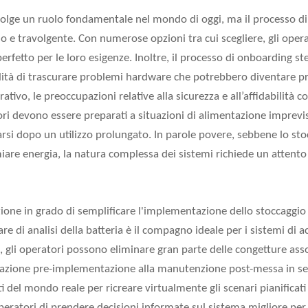
svolge un ruolo fondamentale nel mondo di oggi, ma il processo 
e travolgente. Con numerose opzioni tra cui scegliere, gli opera
perfetto per le loro esigenze. Inoltre, il processo di onboarding s
lità di trascurare problemi hardware che potrebbero diventare pr
rativo, le preoccupazioni relative alla sicurezza e all’affidabilità
tori devono essere preparati a situazioni di alimentazione imprevis
arsi dopo un utilizzo prolungato. In parole povere, sebbene lo sto
iare energia, la natura complessa dei sistemi richiede un attent
zione in grado di semplificare l'implementazione dello stoccaggio
ware di analisi della batteria è il compagno ideale per i sistemi di 
a, gli operatori possono eliminare gran parte delle congetture ass
icazione pre-implementazione alla manutenzione post-messa in se
 del mondo reale per ricreare virtualmente gli scenari pianificati 
peratori di prendere decisioni informate sul sistema migliore per 