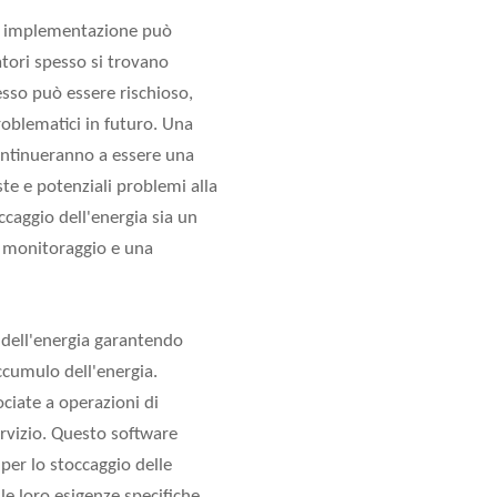
di implementazione può
tori spesso si trovano
tesso può essere rischioso,
oblematici in futuro. Una
 continueranno a essere una
te e potenziali problemi alla
ccaggio dell'energia sia un
o monitoraggio e una
 dell'energia garantendo
accumulo dell'energia.
ociate a
operazioni di
rvizio. Questo software
per lo stoccaggio delle
le loro esigenze specifiche.