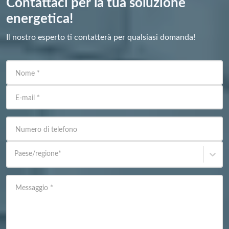
Contattaci per la tua soluzione
energetica!
Il nostro esperto ti contatterà per qualsiasi domanda!
Nome
*
E-mail
*
Numero di telefono
Paese/regione
*
Messaggio
*