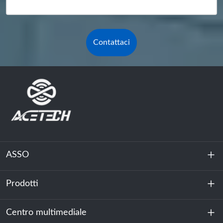
Contattaci
ASSO
Prodotti
Chi siamo
Sostenibilità
Centro multimediale
Accumulo di energia