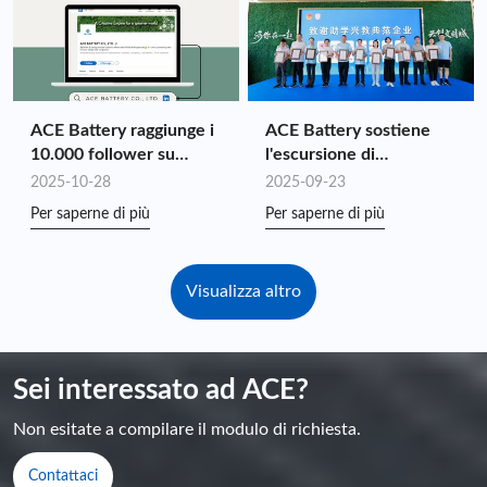
affidabile. Che abbiate bisogno di un sistema su piccola
scala per la vostra casa o di una soluzione su larga scala
per la vostra azienda, ACE fornisce consulenza
personalizzata e servizi di ingegneria completi,
assicurando la soluzione perfetta per le vostre esigenze
ACE Battery raggiunge i
ACE Battery sostiene
energetiche.
10.000 follower su
l'escursione di
LinkedIn!
beneficenza "Youth
2025-10-28
2025-09-23
Benefit and Ignite the
Per saperne di più
Per saperne di più
National Games"
Visualizza altro
Sei interessato ad ACE?
Non esitate a compilare il modulo di richiesta.
Contattaci