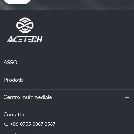
ASSO
Prodotti
Chi siamo
Sostenibilità
Centro multimediale
Accumulo di energia
Centro dati e sala server
Contatto
Notizia
+86-0755-8887 8567
Forza motrice
Blog