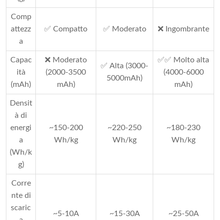
Comp
attezz
✅ Compatto
✅ Moderato
❌ Ingombrante
a
Capac
❌ Moderato
✅✅ Molto alta
✅ Alta (3000-
ità
(2000-3500
(4000-6000
5000mAh)
(mAh)
mAh)
mAh)
Densit
à di
energi
~150-200
~220-250
~180-230
a
Wh/kg
Wh/kg
Wh/kg
(Wh/k
g)
Corre
nte di
scaric
~5-10A
~15-30A
~25-50A