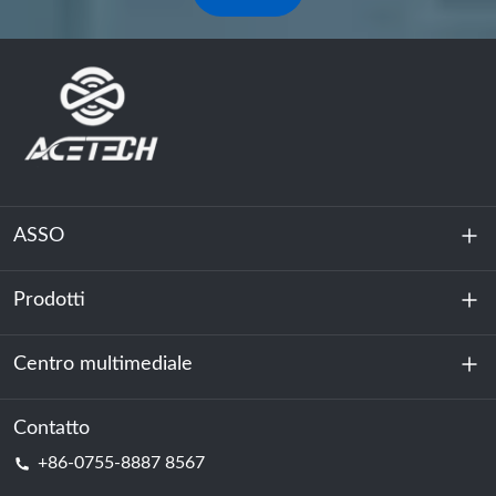
ASSO
Prodotti
Chi siamo
Sostenibilità
Centro multimediale
Accumulo di energia
Centro dati e sala server
Contatto
Notizia
+86-0755-8887 8567
Forza motrice
Blog