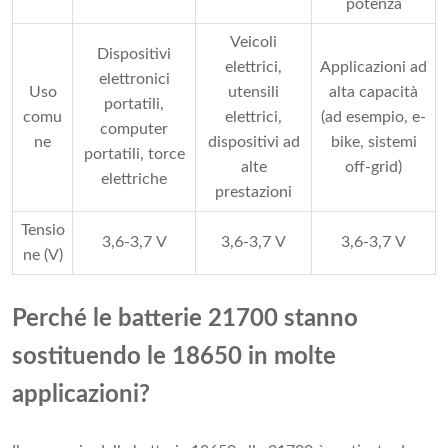
potenza
Veicoli
Dispositivi
elettrici,
Applicazioni ad
elettronici
Uso
utensili
alta capacità
portatili,
comu
elettrici,
(ad esempio, e-
computer
ne
dispositivi ad
bike, sistemi
portatili, torce
alte
off-grid)
elettriche
prestazioni
Tensio
3,6-3,7 V
3,6-3,7 V
3,6-3,7 V
ne (V)
Perché le batterie 21700 stanno
sostituendo le 18650 in molte
applicazioni?