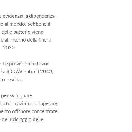
che evidenzia la dipendenza
tio al mondo. Sebbene il
 delle batterie viene
all'interno della filiera
il 2030.
. Le previsioni indicano
0 a 43 GW entro il 2040,
a crescita.
ri per sviluppare
uttori nazionali a superare
amento offshore concentrate
 del riciclaggio delle