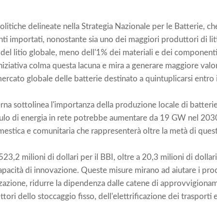
 politiche delineate nella Strategia Nazionale per le Batterie, 
ti importati, nonostante sia uno dei maggiori produttori di li
 del litio globale, meno dell'1% dei materiali e dei componenti
iziativa colma questa lacuna e mira a generare maggiore valore 
ercato globale delle batterie destinato a quintuplicarsi entro 
a sottolinea l'importanza della produzione locale di batterie
mulo di energia in rete potrebbe aumentare da 19 GW nel 203
estica e comunitaria che rappresenterà oltre la metà di quest
523,2 milioni di dollari per il BBI, oltre a 20,3 milioni di dolla
apacità di innovazione. Queste misure mirano ad aiutare i prod
zzazione, ridurre la dipendenza dalle catene di approvvigion
tori dello stoccaggio fisso, dell'elettrificazione dei trasporti e