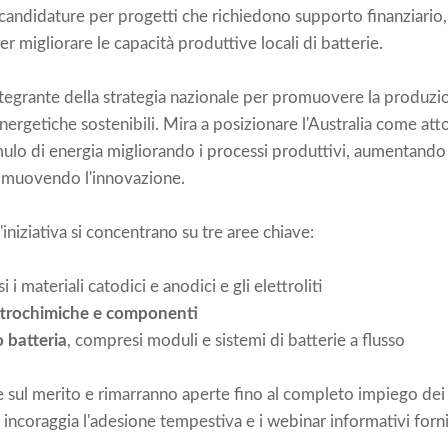
a candidature per progetti che richiedono supporto finanziario,
r migliorare le capacità produttive locali di batterie.
ntegrante della strategia nazionale per promuovere la produzio
nergetiche sostenibili. Mira a posizionare l'Australia come at
lo di energia migliorando i processi produttivi, aumentando la
muovendo l'innovazione.
l'iniziativa si concentrano su tre aree chiave:
 i materiali catodici e anodici e gli elettroliti
ettrochimiche e componenti
 batteria
, compresi moduli e sistemi di batterie a flusso
sul merito e rimarranno aperte fino al completo impiego dei fo
incoraggia l'adesione tempestiva e i webinar informativi forni