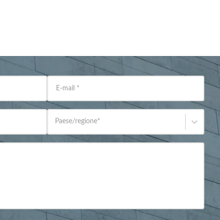
E-mail
*
Paese/regione
*