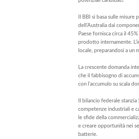
potenziali candidati.
Il BBI si basa sulle misure
dell'Australia dai componen
Paese fornisca circa il 45%
prodotto internamente. L'in
locale, preparandosi a un m
La crescente domanda intern
che il fabbisogno di accu
con l'accumulo su scala dom
Il bilancio federale stanzia 
competenze industriali e c
le sfide della commerciali
e creare opportunità nei set
batterie.