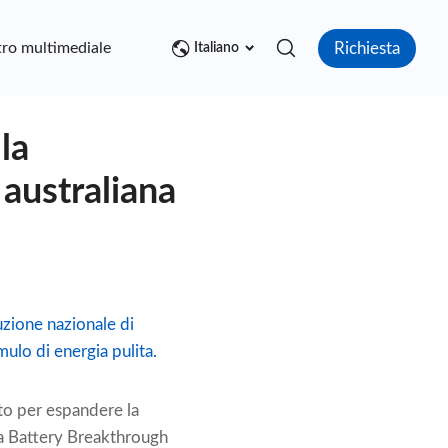
Richiesta
ro multimediale
Contatto
Italiano
la
 australiana
uzione nazionale di
mulo di energia pulita.
ato per espandere la
 La Battery Breakthrough