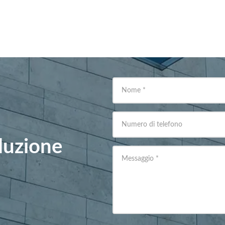
Nome
*
Numero di telefono
oluzione
Messaggio
*