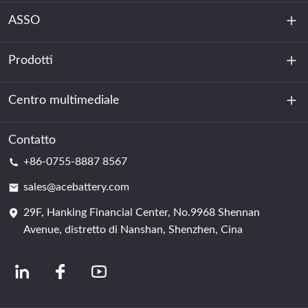
ASSO
Prodotti
Chi siamo
Sostenibilità
Centro multimediale
Accumulo di energia
Centro dati e sala server
Contatto
Notizia
+86-0755-8887 8567
Forza motrice
Blog
sales@acebattery.com
29F, Hanking Financial Center, No.9968 Shennan
Cella della batteria
Avenue, distretto di Nanshan, Shenzhen, Cina