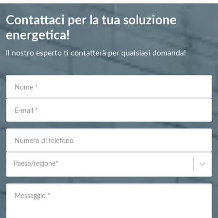
Contattaci per la tua soluzione
energetica!
Il nostro esperto ti contatterà per qualsiasi domanda!
Nome
*
E-mail
*
Numero di telefono
Paese/regione
*
Messaggio
*