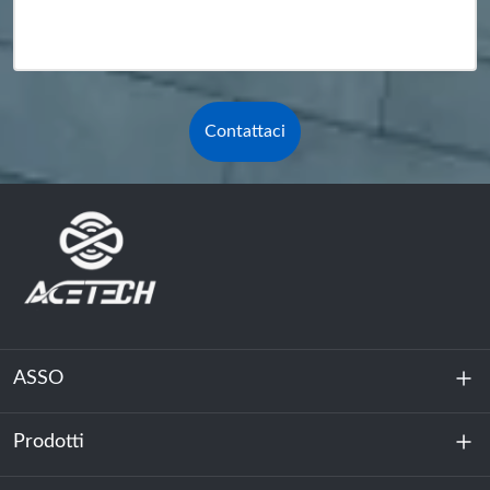
Contattaci
ASSO
Prodotti
Chi siamo