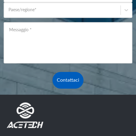
Paese/regione
*
Messaggio
*
Contattaci