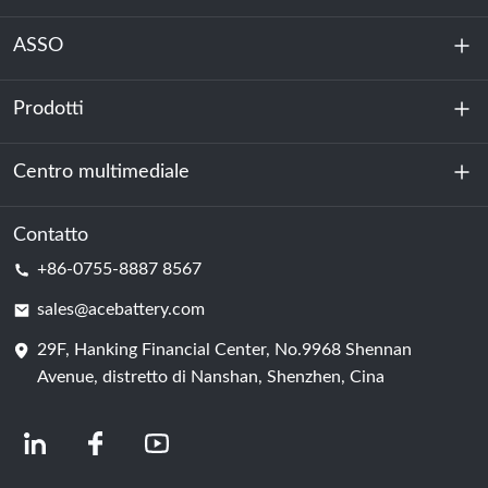
ASSO
Prodotti
Chi siamo
Sostenibilità
Centro multimediale
Accumulo di energia
Centro dati e sala server
Contatto
Notizia
+86-0755-8887 8567
Forza motrice
Blog
sales@acebattery.com
29F, Hanking Financial Center, No.9968 Shennan
Cella della batteria
Avenue, distretto di Nanshan, Shenzhen, Cina