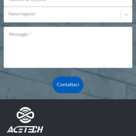
Numero di telefono
Paese/regione
*
Messaggio
*
Contattaci