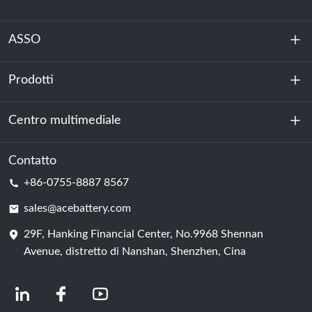
ASSO
Prodotti
Chi siamo
Sostenibilità
Centro multimediale
Accumulo di energia
Centro dati e sala server
Contatto
Notizia
+86-0755-8887 8567
Forza motrice
Blog
sales@acebattery.com
29F, Hanking Financial Center, No.9968 Shennan
Cella della batteria
Avenue, distretto di Nanshan, Shenzhen, Cina