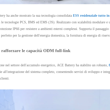
ery ha anche mostrato la sua tecnologia consolidata
ESS residenziale tutto i
a le tecnologie PCS, BMS ed EMS (3S). Realizzato con scalabilità modulare e 
otezione IP66 per resistere a ambienti esterni complessi. Supporta il passaggio 
 perfetto per la gestione dell'energia domestica, la fornitura di energia di riserva
 rafforzare le capacità ODM full-link
one nel settore dell'accumulo energetico, ACE Battery ha stabilito un robusto,
erie all'integrazione del sistema completo, consentendo servizi di sviluppo e inte
lienti.