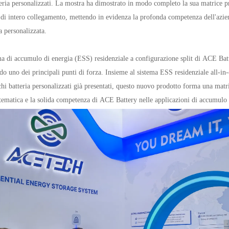
teria personalizzati. La mostra ha dimostrato in modo completo la sua matrice pr
 di intero collegamento, mettendo in evidenza la profonda competenza dell'azi
a personalizzata.
ema di accumulo di energia (ESS) residenziale a configurazione split di ACE Batt
do uno dei principali punti di forza. Insieme al sistema ESS residenziale all-in-o
chi batteria personalizzati già presentati, questo nuovo prodotto forma una matr
tematica e la solida competenza di ACE Battery nelle applicazioni di accumulo d