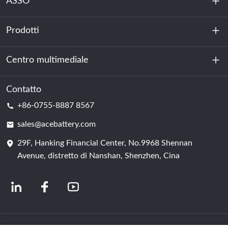
ASSO
Prodotti
Chi siamo
Sostenibilità
Centro multimediale
Accumulo di energia
Centro dati e sala server
Contatto
Notizia
+86-0755-8887 8567
Forza motrice
Blog
sales@acebattery.com
29F, Hanking Financial Center, No.9968 Shennan
Cella della batteria
Avenue, distretto di Nanshan, Shenzhen, Cina