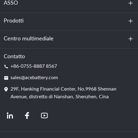
ASSO
Prodotti
Chi siamo
Sostenibilità
Centro multimediale
Accumulo di energia
Centro dati e sala server
Contatto
Notizia
+86-0755-8887 8567
Forza motrice
Blog
sales@acebattery.com
29F, Hanking Financial Center, No.9968 Shennan
Cella della batteria
Avenue, distretto di Nanshan, Shenzhen, Cina