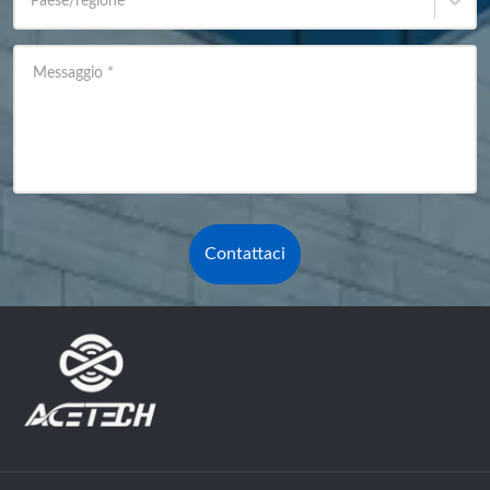
Paese/regione
*
Messaggio
*
Contattaci