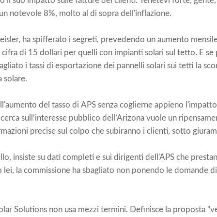
l suo impatto sulle fatture dei clienti. Tenetevi forte, gente
n notevole 8%, molto al di sopra dell'inflazione.
eisler, ha spifferato i segreti, prevedendo un aumento mensile 
 cifra di 15 dollari per quelli con impianti solari sul tetto. E 
agliato i tassi di esportazione dei pannelli solari sui tetti la s
a solare.
 all'aumento del tasso di APS senza coglierne appieno l'impatto
 ricerca sull’interesse pubblico dell’Arizona vuole un ripensa
mazioni precise sul colpo che subiranno i clienti, sotto giura
o, insiste su dati completi e sui dirigenti dell'APS che prest
o lei, la commissione ha sbagliato non ponendo le domande diff
lar Solutions non usa mezzi termini. Definisce la proposta "v