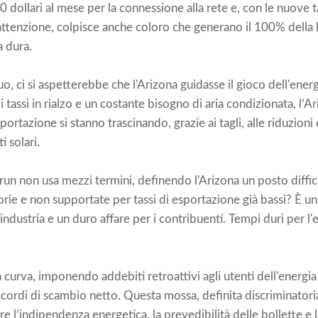
0 dollari al mese per la connessione alla rete e, con le nuove t
 attenzione, colpisce anche coloro che generano il 100% della 
a dura.
o, ci si aspetterebbe che l'Arizona guidasse il gioco dell'energi
i tassi in rialzo e un costante bisogno di aria condizionata, l’Ar
sportazione si stanno trascinando, grazie ai tagli, alle riduzion
i solari.
n non usa mezzi termini, definendo l'Arizona un posto difficil
orie e non supportate per tassi di esportazione già bassi? È un 
industria e un duro affare per i contribuenti. Tempi duri per l'
curva, imponendo addebiti retroattivi agli utenti dell'energia s
cordi di scambio netto. Questa mossa, definita discriminatoria,
l’indipendenza energetica, la prevedibilità delle bollette e 