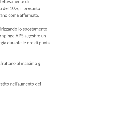
ffettivamente di
na del 10%, il presunto
drano come affermato.
ndirizzando lo spostamento
ò spinge APS a gestire un
rgia durante le ore di punta
ruttano al massimo gli
estito nell'aumento dei