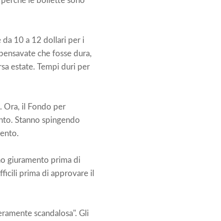
, perché le bollette sono
da 10 a 12 dollari per i
se pensavate che fosse dura,
corsa estate. Tempi duri per
. Ora, il Fondo per
mento. Stanno spingendo
mento.
ano giuramento prima di
icili prima di approvare il
eramente scandalosa". Gli