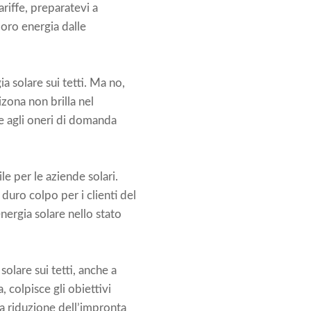
ariffe, preparatevi a
loro energia dalle
a solare sui tetti. Ma no,
izona non brilla nel
i e agli oneri di domanda
e per le aziende solari.
duro colpo per i clienti del
energia solare nello stato
olare sui tetti, anche a
 colpisce gli obiettivi
la riduzione dell’impronta