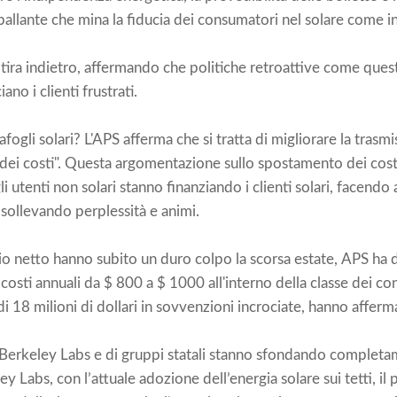
ballante che mina la fiducia dei consumatori nel solare come i
tira indietro, affermando che politiche retroattive come qu
no i clienti frustrati.
fogli solari? L'APS afferma che si tratta di migliorare la trasmi
ei costi". Questa argomentazione sullo spostamento dei costi, 
i utenti non solari stanno finanziando i clienti solari, facendo
sollevando perplessità e animi.
o netto hanno subito un duro colpo la scorsa estate, APS ha di
sti annuali da $ 800 a $ 1000 all'interno della classe dei cont
 18 milioni di dollari in sovvenzioni incrociate, hanno afferm
i Berkeley Labs e di gruppi statali stanno sfondando completa
ley Labs, con l’attuale adozione dell’energia solare sui tetti, 