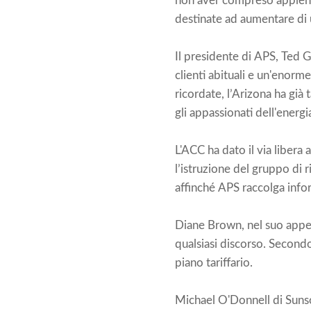
non aver compreso appieno i
destinate ad aumentare di u
Il presidente di APS, Ted G
clienti abituali e un'enorme
ricordate, l’Arizona ha già t
gli appassionati dell'energi
L'ACC ha dato il via libera
l’istruzione del gruppo di
affinché APS raccolga infor
Diane Brown, nel suo appell
qualsiasi discorso. Second
piano tariffario.
Michael O'Donnell di Sunso