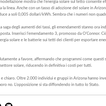
o modellazione mostra che l’energia solare sul tetto consente e
tta la linea. Anche con un tasso di adozione del solare in Arizo
iduce a soli 0,005 dollari/kWh. Sembra che i numeri non qua
a saga degli aumenti dei tassi, gli emendamenti stanno ora i
opposta. Inserisci l'emendamento 3, promosso da O'Connor. Ci
gia solare e le batterie sui tetti dei clienti per esportare ene
lutamente a favore, affermando che programmi come questi sf
settore solare, riducendo in definitiva i costi per tutti.
e e chiaro. Oltre 2.000 individui e gruppi in Arizona hanno inv
noro no. L'opposizione si sta diffondendo in tutto lo Stato.