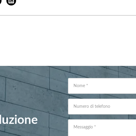
Nome
*
Numero di telefono
oluzione
Messaggio
*