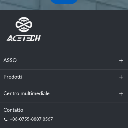
ASSO
Prodotti
Chi siamo
Sostenibilità
Centro multimediale
Accumulo di energia
Centro dati e sala server
Contatto
Notizia
+86-0755-8887 8567
Forza motrice
Blog