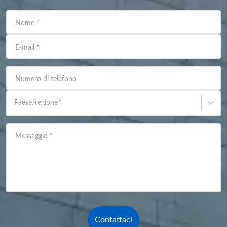
Nome
*
E-mail
*
Numero di telefono
Paese/regione
*
Messaggio
*
Contattaci