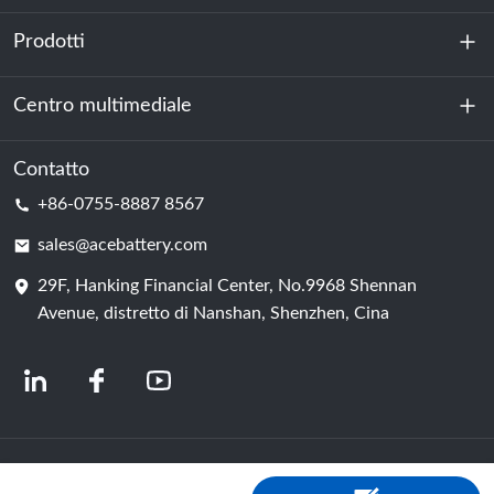
Prodotti
Chi siamo
Sostenibilità
Centro multimediale
Accumulo di energia
Centro dati e sala server
Contatto
Notizia
+86-0755-8887 8567
Forza motrice
Blog
sales@acebattery.com
29F, Hanking Financial Center, No.9968 Shennan
Cella della batteria
Avenue, distretto di Nanshan, Shenzhen, Cina
© 2024 Produttori cinesi di batterie agli ioni di litio | Fabbrica e azienda di