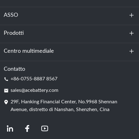
ASSO
Prodotti
Chi siamo
Sostenibilità
Centro multimediale
Accumulo di energia
Centro dati e sala server
Contatto
Notizia
+86-0755-8887 8567
Forza motrice
Blog
sales@acebattery.com
29F, Hanking Financial Center, No.9968 Shennan
Cella della batteria
Avenue, distretto di Nanshan, Shenzhen, Cina