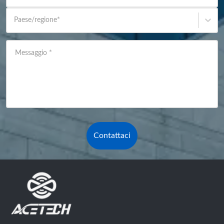
Paese/regione
*
Messaggio
*
Contattaci