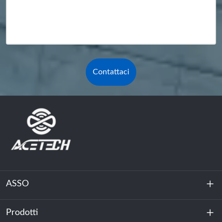
Contattaci
ASSO
Prodotti
Chi siamo