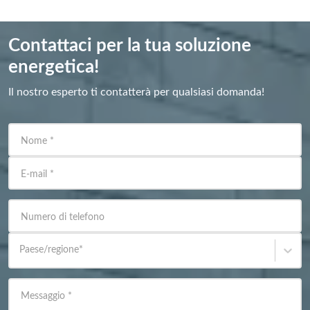
Contattaci per la tua soluzione
energetica!
Il nostro esperto ti contatterà per qualsiasi domanda!
Nome
*
E-mail
*
Numero di telefono
Paese/regione
*
Messaggio
*