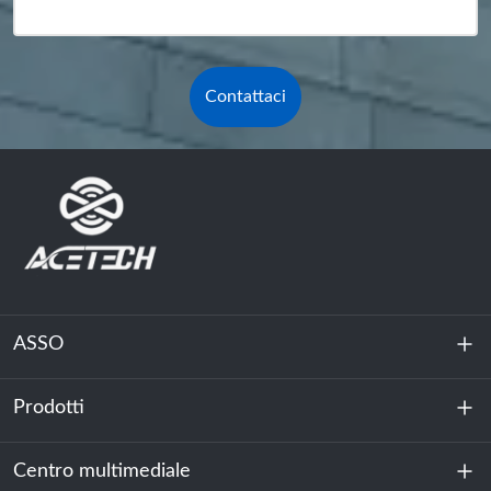
Contattaci
ASSO
Prodotti
Chi siamo
Sostenibilità
Centro multimediale
Accumulo di energia