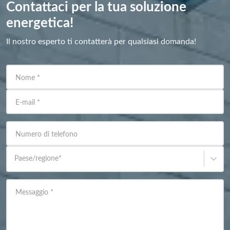
Contattaci per la tua soluzione
energetica!
Il nostro esperto ti contatterà per qualsiasi domanda!
Nome
*
E-mail
*
Numero di telefono
Paese/regione
*
Messaggio
*