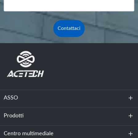
Contattaci
ASSO
Prodotti
Chi siamo
Sostenibilità
Centro multimediale
Accumulo di energia