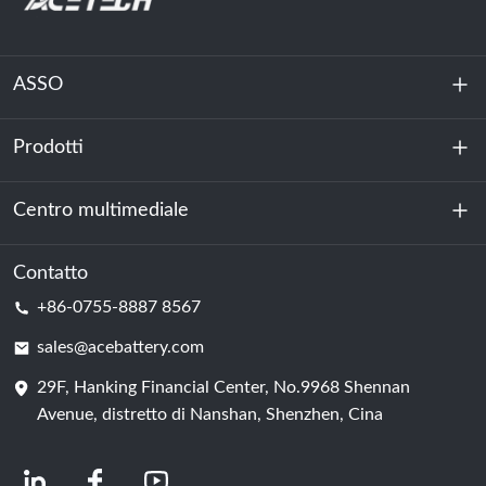
ASSO
Prodotti
Chi siamo
Sostenibilità
Centro multimediale
Accumulo di energia
Centro dati e sala server
Contatto
Notizia
+86-0755-8887 8567
Forza motrice
Blog
sales@acebattery.com
29F, Hanking Financial Center, No.9968 Shennan
Cella della batteria
Avenue, distretto di Nanshan, Shenzhen, Cina