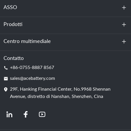
ASSO
Prodotti
Chi siamo
Sostenibilità
Centro multimediale
Accumulo di energia
Centro dati e sala server
Contatto
Notizia
+86-0755-8887 8567
Forza motrice
Blog
sales@acebattery.com
29F, Hanking Financial Center, No.9968 Shennan
Cella della batteria
Avenue, distretto di Nanshan, Shenzhen, Cina