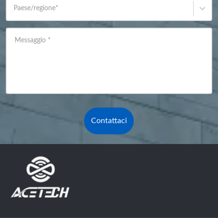
Paese/regione
*
Messaggio
*
Contattaci