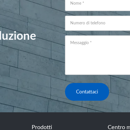
Nome
*
Numero di telefono
oluzione
Messaggio
*
Contattaci
Prodotti
Centro m