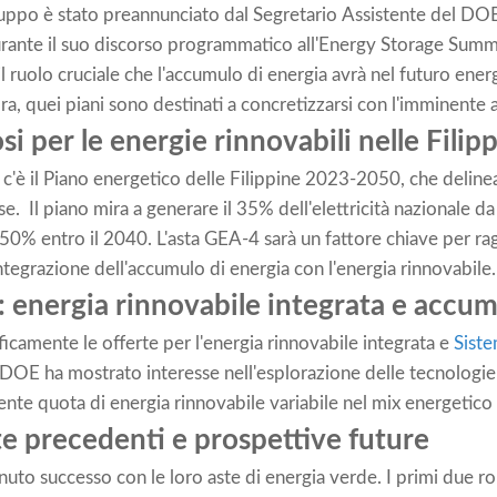
uppo è stato preannunciato dal Segretario Assistente del DO
durante il suo discorso programmatico all'Energy Storage Summ
l ruolo cruciale che l'accumulo di energia avrà nel futuro ener
 Ora, quei piani sono destinati a concretizzarsi con l'imminente
si per le energie rinnovabili nelle Filip
 c'è il Piano energetico delle Filippine 2023-2050, che delinea 
. Il piano mira a generare il 35% dell'elettricità nazionale da 
0% entro il 2040. L'asta GEA-4 sarà un fattore chiave per rag
integrazione dell'accumulo di energia con l'energia rinnovabile.
: energia rinnovabile integrata e accum
ficamente le offerte per l'energia rinnovabile integrata e
Siste
il DOE ha mostrato interesse nell'esplorazione delle tecnologie
cente quota di energia rinnovabile variabile nel mix energetico
te precedenti e prospettive future
enuto successo con le loro aste di energia verde. I primi due