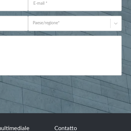
E-mail
*
Paese/regione
*
ultimediale
Contatto