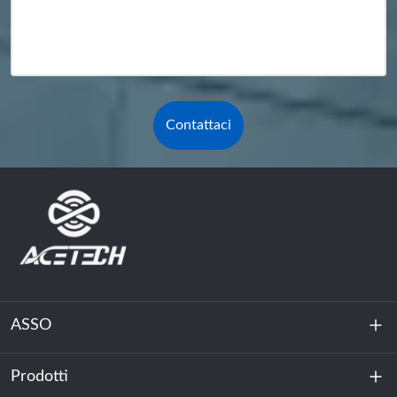
Contattaci
ASSO
Prodotti
Chi siamo