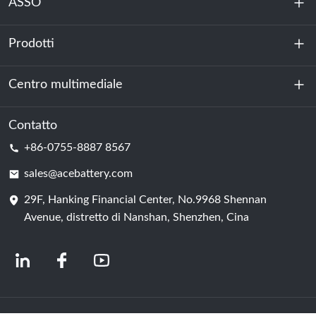
ASSO
Prodotti
Chi siamo
Sostenibilità
Centro multimediale
Accumulo di energia
Centro dati e sala server
Contatto
Notizia
+86-0755-8887 8567
Forza motrice
Blog
sales@acebattery.com
29F, Hanking Financial Center, No.9968 Shennan
Cella della batteria
Avenue, distretto di Nanshan, Shenzhen, Cina