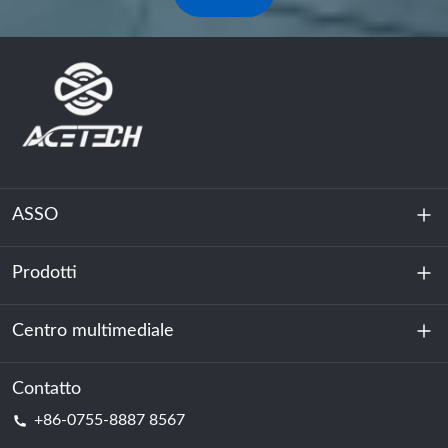
ASSO
Prodotti
Chi siamo
Sostenibilità
Centro multimediale
Accumulo di energia
Centro dati e sala server
Contatto
Notizia
+86-0755-8887 8567
Forza motrice
Blog