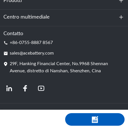
Prodotti
Chi siamo
Sostenibilità
Centro multimediale
Accumulo di energia
Centro dati e sala server
Contatto
Notizia
+86-0755-8887 8567
Forza motrice
Blog
sales@acebattery.com
29F, Hanking Financial Center, No.9968 Shennan
Cella della batteria
Avenue, distretto di Nanshan, Shenzhen, Cina
© 2024 Produttori cinesi di batterie agli ioni di litio | Fabbrica e azienda di
batterie al litio | ACE Battery Powered by Shopastro
politica sulla riservatezza
粤ICP备2022150578号
-4