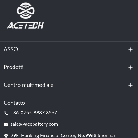
ASSO
Prodotti
Chi siamo
Sostenibilità
Centro multimediale
Accumulo di energia
Centro dati e sala server
Contatto
Notizia
+86-0755-8887 8567
Forza motrice
Blog
sales@acebattery.com
29F, Hanking Financial Center, No.9968 Shennan
Cella della batteria