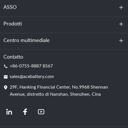
ASSO
Prodotti
Chi siamo
Sostenibilità
Centro multimediale
Accumulo di energia
Centro dati e sala server
Contatto
Notizia
+86-0755-8887 8567
Forza motrice
Blog
sales@acebattery.com
29F, Hanking Financial Center, No.9968 Shennan
Cella della batteria
Avenue, distretto di Nanshan, Shenzhen, Cina