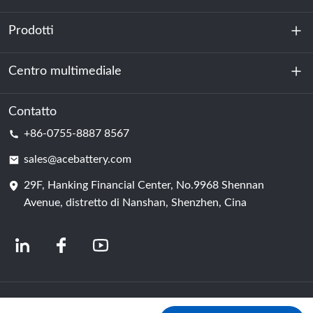
Prodotti
Chi siamo
Sostenibilità
Centro multimediale
Accumulo di energia
Centro dati e sala server
Contatto
Notizia
+86-0755-8887 8567
Forza motrice
Blog
sales@acebattery.com
29F, Hanking Financial Center, No.9968 Shennan
Cella della batteria
Avenue, distretto di Nanshan, Shenzhen, Cina
© 2024 Produttori cinesi di batterie agli ioni di litio | Fabbrica e azienda di