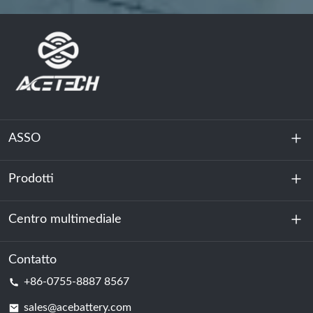
ASSO
Prodotti
Chi siamo
Sostenibilità
Centro multimediale
Accumulo di energia
Centro dati e sala server
Contatto
Notizia
+86-0755-8887 8567
Forza motrice
Blog
sales@acebattery.com