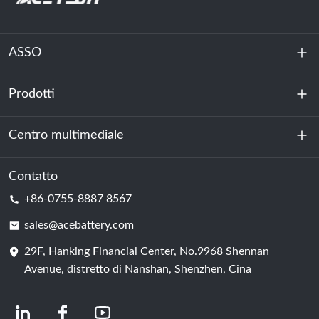
ASSO
Prodotti
Chi siamo
Sostenibilità
Centro multimediale
Accumulo di energia
Centro dati e sala server
Contatto
Notizia
+86-0755-8887 8567
Forza motrice
Blog
sales@acebattery.com
29F, Hanking Financial Center, No.9968 Shennan
Cella della batteria
Avenue, distretto di Nanshan, Shenzhen, Cina