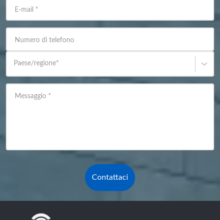
E-mail
*
Numero di telefono
Paese/regione
*
Messaggio
*
Contattaci