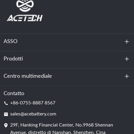
ASSO
Prodotti
Chi siamo
Sostenibilità
Centro multimediale
Accumulo di energia
Centro dati e sala server
Contatto
Notizia
+86-0755-8887 8567
Forza motrice
Blog
sales@acebattery.com
29F, Hanking Financial Center, No.9968 Shennan
Cella della batteria
Avenue, distretto di Nanshan, Shenzhen, Cina