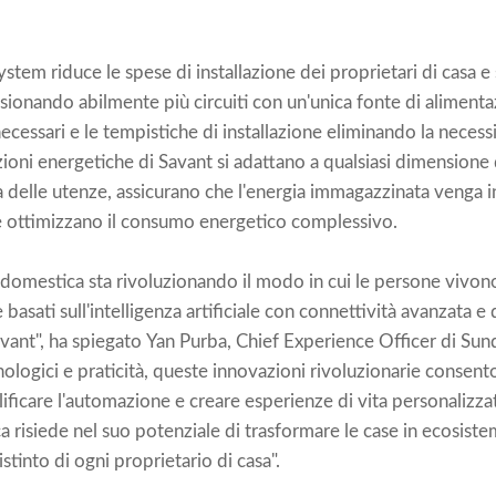
tem riduce le spese di installazione dei proprietari di casa e s
isionando abilmente più circuiti con un'unica fonte di alimentaz
ecessari e le tempistiche di installazione eliminando la necess
ioni energetiche di Savant si adattano a qualsiasi dimensione 
nta delle utenze, assicurano che l'energia immagazzinata venga 
e e ottimizzano il consumo energetico complessivo.
domestica sta rivoluzionando il modo in cui le persone vivono
basati sull'intelligenza artificiale con connettività avanzata e di
vant", ha spiegato Yan Purba, Chief Experience Officer di Su
cnologici e praticità, queste innovazioni rivoluzionarie consent
ificare l'automazione e creare esperienze di vita personalizzat
risiede nel suo potenziale di trasformare le case in ecosistemi
distinto di ogni proprietario di casa".