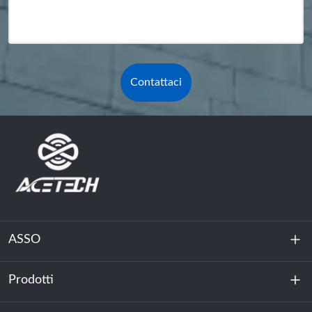
Contattaci
ASSO
Prodotti
Chi siamo