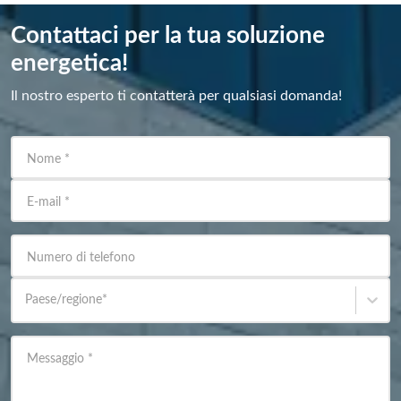
Contattaci per la tua soluzione
energetica!
Il nostro esperto ti contatterà per qualsiasi domanda!
Nome
*
E-mail
*
Numero di telefono
Paese/regione
*
Messaggio
*