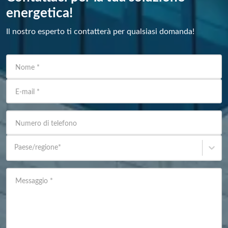
energetica!
Il nostro esperto ti contatterà per qualsiasi domanda!
Nome
*
E-mail
*
Numero di telefono
Paese/regione
*
Messaggio
*