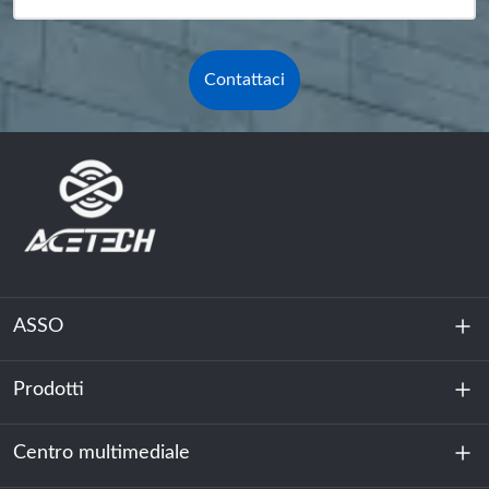
Contattaci
ASSO
Prodotti
Chi siamo
Sostenibilità
Centro multimediale
Accumulo di energia