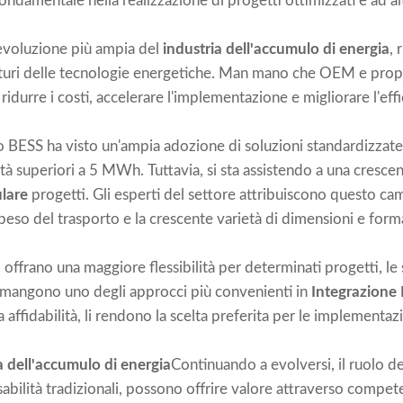
ondamentale nella realizzazione di progetti ottimizzati e ad al
'evoluzione più ampia del
industria dell'accumulo di energia
, 
 maturi delle tecnologie energetiche. Man mano che OEM e propr
ridurre i costi, accelerare l'implementazione e migliorare l'eff
o BESS ha visto un'ampia adozione di soluzioni standardizzate, 
tà superiori a 5 MWh. Tuttavia, si sta assistendo a una cresc
lare
progetti. Gli esperti del settore attribuiscono questo ca
ul peso del trasporto e la crescente varietà di dimensioni e forma
offrano una maggiore flessibilità per determinati progetti, le
 rimangono uno degli approcci più convenienti in
Integrazione
 affidabilità, li rendono la scelta preferita per le implementazi
a dell'accumulo di energia
Continuando a evolversi, il ruolo deg
sabilità tradizionali, possono offrire valore attraverso compe