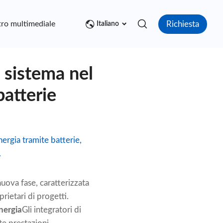
Richiesta
ro multimediale
Contatto
Italiano
i sistema nel
batterie
ergia tramite batterie,
.
nuova fase, caratterizzata
rietari di progetti.
nergia
Gli integratori di