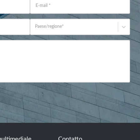
E-mail
*
Paese/regione
*
ultimediale
Contatto