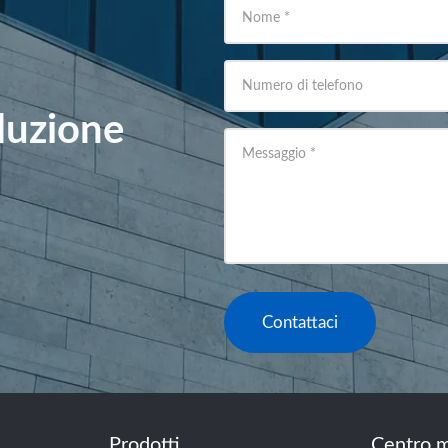
Nome
*
Numero di telefono
oluzione
Messaggio
*
Contattaci
Prodotti
Centro m