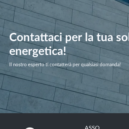
Contattaci per la tua s
energetica!
Il nostro esperto ti contatterà per qualsiasi domanda!
ASSO