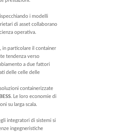
te prestazioni.
rispecchiando i modelli
ietari di asset collaborano
icienza operativa.
in particolare il container
ente tendenza verso
mbiamento a due fattori
ti delle celle delle
 soluzioni containerizzate
 BESS
. Le loro economie di
oni su larga scala.
li integratori di sistemi si
tenze ingegneristiche