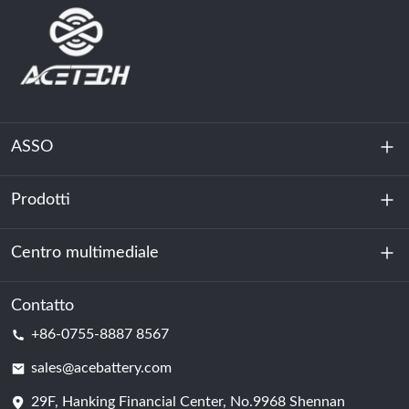
ASSO
Prodotti
Chi siamo
Sostenibilità
Centro multimediale
Accumulo di energia
Centro dati e sala server
Contatto
Notizia
+86-0755-8887 8567
Forza motrice
Blog
sales@acebattery.com
29F, Hanking Financial Center, No.9968 Shennan
Cella della batteria