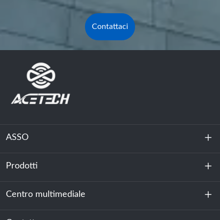
Contattaci
ASSO
Prodotti
Chi siamo
Sostenibilità
Centro multimediale
Accumulo di energia