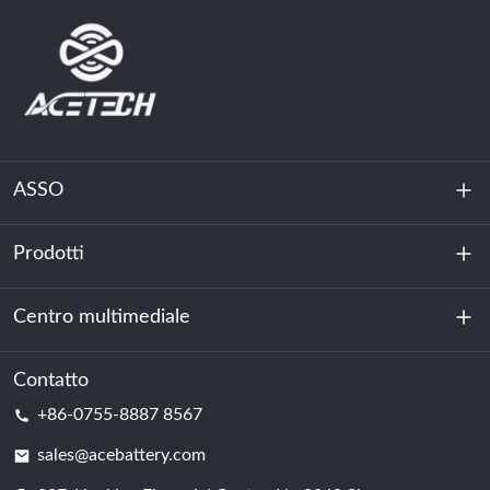
ASSO
Prodotti
Chi siamo
Sostenibilità
Centro multimediale
Accumulo di energia
Centro dati e sala server
Contatto
Notizia
+86-0755-8887 8567
Forza motrice
Blog
sales@acebattery.com