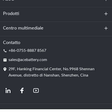
Prodotti
Chi siamo
Sostenibilità
Centro multimediale
Accumulo di energia
Centro dati e sala server
Contatto
Notizia
+86-0755-8887 8567
Forza motrice
Blog
sales@acebattery.com
29F, Hanking Financial Center, No.9968 Shennan
Cella della batteria
Avenue, distretto di Nanshan, Shenzhen, Cina