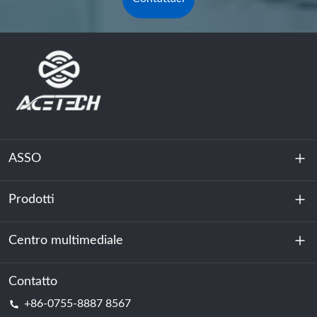
ASSO
Prodotti
Chi siamo
Sostenibilità
Centro multimediale
Accumulo di energia
Centro dati e sala server
Contatto
Notizia
+86-0755-8887 8567