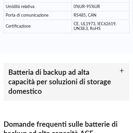
Umidità relativa
0%UR-95%UR
Porta di comunicazione
RS485, CAN
CE, UL1973, IEC62619,
Certificazione
UN38.3, RoHS
Batteria di backup ad alta
capacità per soluzioni di storage
domestico
Alta capacità per un'alimentazione domestica affidabile
Quando si tratta di mantenere la tua casa alimentata, la
capacità è importante. La batteria di accumulo di energia ACE
51,2 V 280 Ah offre una grande capacità, rendendola la scelta
Domande frequenti sulle batterie di
ideale per immagazzinare energia solare o fornire alimentazione