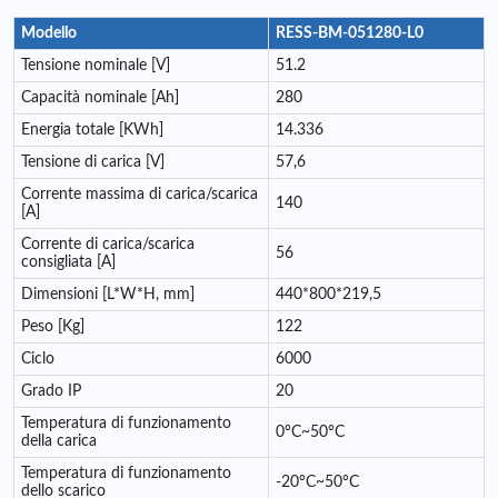
Modello
RESS-BM-051280-L0
Tensione nominale [V]
51.2
Capacità nominale [Ah]
280
Energia totale [KWh]
14.336
Tensione di carica [V]
57,6
Corrente massima di carica/scarica
140
[A]
Corrente di carica/scarica
56
consigliata [A]
Dimensioni [L*W*H, mm]
440*800*219,5
Peso [Kg]
122
Ciclo
6000
Grado IP
20
Temperatura di funzionamento
0°C~50°C
della carica
Temperatura di funzionamento
-20°C~50°C
dello scarico