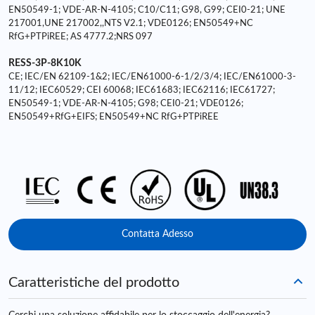
EN50549-1; VDE-AR-N-4105; C10/C11; G98, G99; CEI0-21; UNE
217001,UNE 217002,,NTS V2.1; VDE0126; EN50549+NC
RfG+PTPiREE; AS 4777.2;NRS 097
RESS-3P-8K10K
CE; IEC/EN 62109-1&2; IEC/EN61000-6-1/2/3/4; IEC/EN61000-3-
11/12; IEC60529; CEI 60068; IEC61683; IEC62116; IEC61727;
EN50549-1; VDE-AR-N-4105; G98; CEI0-21; VDE0126;
EN50549+RfG+EIFS; EN50549+NC RfG+PTPiREE
Contatta Adesso
Caratteristiche del prodotto