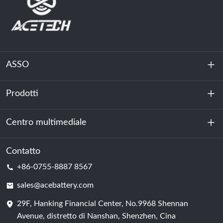
ASSO
Prodotti
Chi siamo
Sostenibilità
Centro multimediale
Accumulo di energia
Centro dati e sala server
Contatto
Notizia
+86-0755-8887 8567
Forza motrice
Blog
sales@acebattery.com
29F, Hanking Financial Center, No.9968 Shennan
Cella della batteria
Avenue, distretto di Nanshan, Shenzhen, Cina