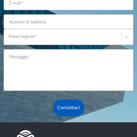
E-mail
*
Numero di telefono
Paese/regione
*
Messaggio
*
Contattaci