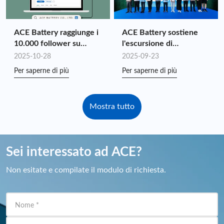
ACE Battery raggiunge i
ACE Battery sostiene
10.000 follower su
l'escursione di
LinkedIn!
beneficenza "Youth
2025-10-28
2025-09-23
Benefit and Ignite the
Per saperne di più
Per saperne di più
National Games"
Mostra tutto
Sei interessato ad ACE?
Non esitate e compilate il modulo di richiesta.
Nome
*