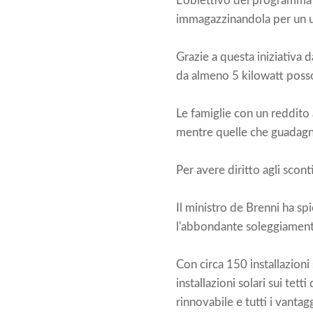
L'obiettivo del programma è 
immagazzinandola per un u
Grazie a questa iniziativa 
da almeno 5 kilowatt posson
Le famiglie con un reddito
mentre quelle che guadagn
Per avere diritto agli scont
Il ministro de Brenni ha sp
l'abbondante soleggiamento 
Con circa 150 installazioni s
installazioni solari sui tet
rinnovabile e tutti i vanta