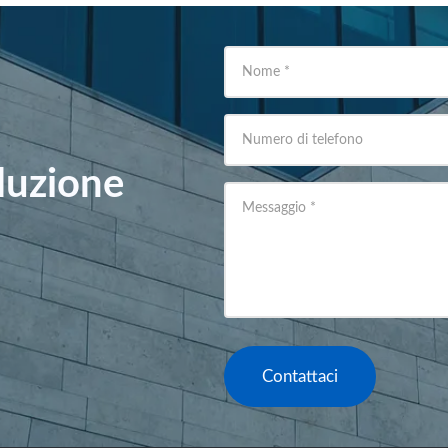
Nome
*
Numero di telefono
oluzione
Messaggio
*
Contattaci