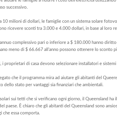
aiutare le famiglie a ridurre i costi dell'elettricità utilizzando
so successivo.
da 10 milioni di dollari, le famiglie con un sistema solare foto
o ricevere sconti tra 3.000 e 4.000 dollari, in base al loro r
 annuo complessivo pari o inferiore a $ 180.000 hanno diritto
ano meno di $ 66.667 all'anno possono ottenere lo sconto pi
i, i proprietari di casa devono selezionare installatori e sistemi
iegato che il programma mira ad aiutare gli abitanti del Queens
dello stato per vantaggi sia finanziari che ambientali.
olari sui tetti che si verificano ogni giorno, il Queensland ha il
ti del paese. È chiaro che gli abitanti del Queensland sono ansios
ggi che essa comporta.