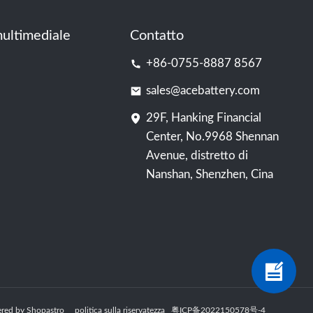
ultimediale
Contatto
+86-0755-8887 8567
sales@acebattery.com
29F, Hanking Financial
Center, No.9968 Shennan
Avenue, distretto di
Nanshan, Shenzhen, Cina
Powered by Shopastro
politica sulla riservatezza
粤ICP备2022150578号
-4