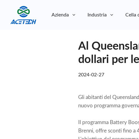
Azienda
Industria
Cella 
Chi siamo
Al Queenslan
Chi siamo
Sostenibilità
Sostenibilità
dollari per l
2024-02-27
Gli abitanti del Queensland 
nuovo programma governa
Il programma Battery Boost
Brenni, offre sconti fino a 