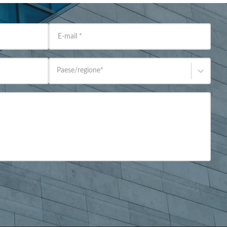
E-mail
*
Paese/regione
*