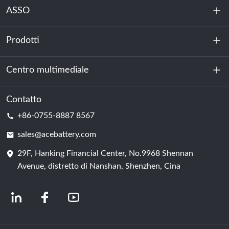
ASSO
Prodotti
Chi siamo
Sostenibilità
Centro multimediale
Accumulo di energia
Centro dati e sala server
Contatto
Notizia
+86-0755-8887 8567
Forza motrice
Blog
sales@acebattery.com
29F, Hanking Financial Center, No.9968 Shennan
Cella della batteria
Avenue, distretto di Nanshan, Shenzhen, Cina