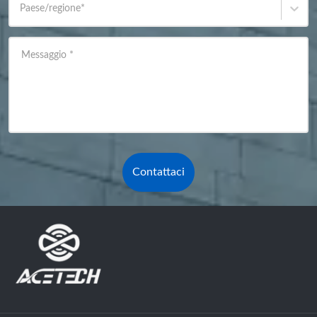
Paese/regione
*
Messaggio
*
Contattaci