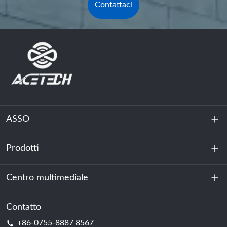
Contattaci
ASSO
Prodotti
Chi siamo
Sostenibilità
Centro multimediale
Accumulo di energia
Centro dati e sala server
Contatto
Notizia
+86-0755-8887 8567