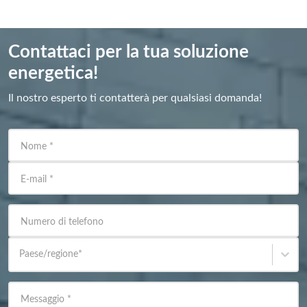
Contattaci per la tua soluzione
energetica!
Il nostro esperto ti contatterà per qualsiasi domanda!
Nome
*
E-mail
*
Numero di telefono
Paese/regione
*
Messaggio
*