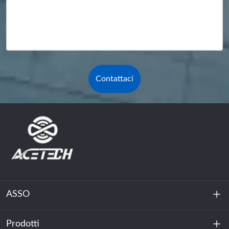
Contattaci
ASSO
Prodotti
Chi siamo