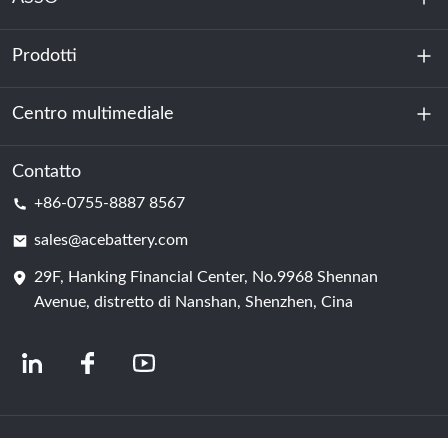
Prodotti
Chi siamo
Sostenibilità
Centro multimediale
Accumulo di energia
Centro dati e sala server
Contatto
Notizia
+86-0755-8887 8567
Forza motrice
Blog
sales@acebattery.com
29F, Hanking Financial Center, No.9968 Shennan
Cella della batteria
Avenue, distretto di Nanshan, Shenzhen, Cina