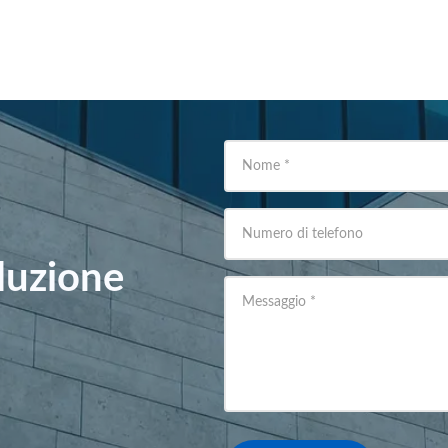
Nome
*
Numero di telefono
oluzione
Messaggio
*