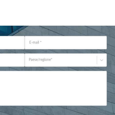
E-mail
*
Paese/regione
*