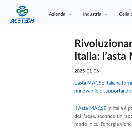
Azienda
Industria
Cella 
Chi siamo
Rivoluzionar
Chi siamo
Sostenibilità
Sostenibilità
Italia: l’as
2025-01-06
L’asta MACSE italiana forn
rinnovabile e supportando 
Il
Asta MACSE
in Italia è
del Paese, secondo un rapp
modo in cui l'energia viene