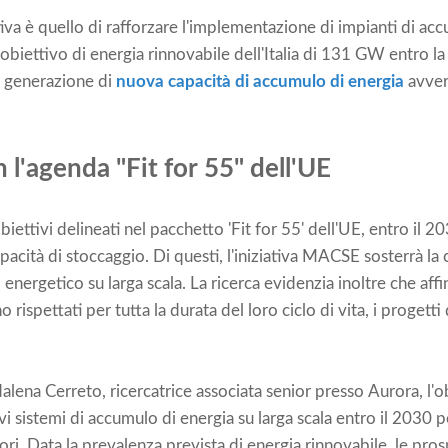
ativa è quello di rafforzare l'implementazione di impianti di ac
obiettivo di energia rinnovabile dell'Italia di 131 GW entro l
la generazione di
nuova capacità di accumulo di energia
avver
l'agenda "Fit for 55" dell'UE
obiettivi delineati nel pacchetto 'Fit for 55' dell'UE, entro il
apacità di stoccaggio. Di questi, l'iniziativa MACSE sosterrà l
energetico su larga scala. La ricerca evidenzia inoltre che affi
 rispettati per tutta la durata del loro ciclo di vita, i proget
ena Cerreto, ricercatrice associata senior presso Aurora, l'o
sistemi di accumulo di energia su larga scala entro il 2030 po
tori. Data la prevalenza prevista di energia rinnovabile, le pro